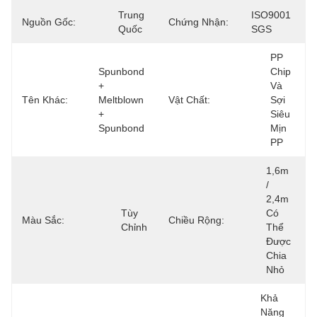
Trung 
ISO9001 
Nguồn Gốc:
Chứng Nhận:
Quốc
SGS
PP 
Spunbond 
Chip 
+ 
Và 
Tên Khác:
Meltblown 
Vật Chất:
Sợi 
+ 
Siêu 
Spunbond
Mịn 
PP
1,6m 
/ 
2,4m 
Tùy 
Có 
Màu Sắc:
Chiều Rộng:
Chỉnh
Thể 
Được 
Chia 
Nhỏ
Khả 
Năng 