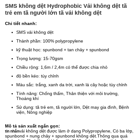
SMS không dệt Hydrophobic Vải không dệt tã
trẻ em tã người lớn tã vải không dệt
Chi tiết nhanh:
SMS vải không dệt
Thành phần: 100% polypropylene
kỹ thuật học: spunbond + tan chảy + spunbond
Trọng lượng: 15-70gsm
Chiều rộng: 1,6m / 2,4m có thể được chia nhỏ
độ bền kéo: tùy chỉnh
Màu sắc: trắng, xanh da trời, xanh lá cây hoặc tùy chỉnh
Tính năng: Chống thấm, Thân thiện với môi trường,
Thoáng khí
Sử dụng: tã trẻ em, tã người lớn, Dệt may gia đình, Bệnh
viện, Nông nghiệp
Mô tả sản xuất ngắn gọn:
vải không dệt được làm ở dạng Polypropylene, Có ba lớp,
tin nhắn
spunbond + nung chảy + spunbond không dệt.Thông qua quá