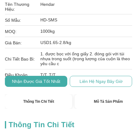
Tên Thương
Hendar
Hiệu:
HD-SMS
Số Mẫu:
1000kg
MOQ:
USD1.65-2.8/kg
Giá Bán:
1. được bọc với ống giấy 2. đóng gói với túi
nhựa trong suốt (trọng lượng của cuộn là theo
Chi Tiết Bao Bì:
yêu cầu c
Điều Khoản
T/T, T/T
Thanh Toán:
Nhận Được Giá Tốt Nhất
Liên Hệ Ngay Bây Giờ
Thông Tin Chi Tiết
Mô Tả Sản Phẩm
Thông Tin Chi Tiết