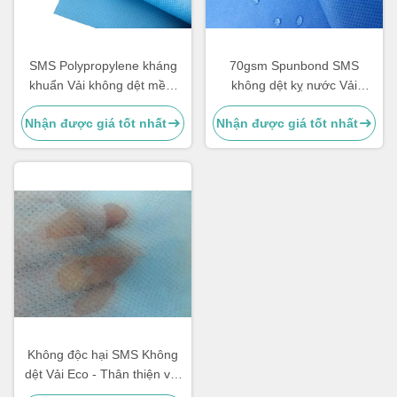
SMS Polypropylene kháng
70gsm Spunbond SMS
khuẩn Vải không dệt mềm
không dệt kỵ nước Vải
mại và thoáng khí
không dệt cho tã
Nhận được giá tốt nhất
Nhận được giá tốt nhất
Không độc hại SMS Không
dệt Vải Eco - Thân thiện với
nước Hydrophobic cho tã