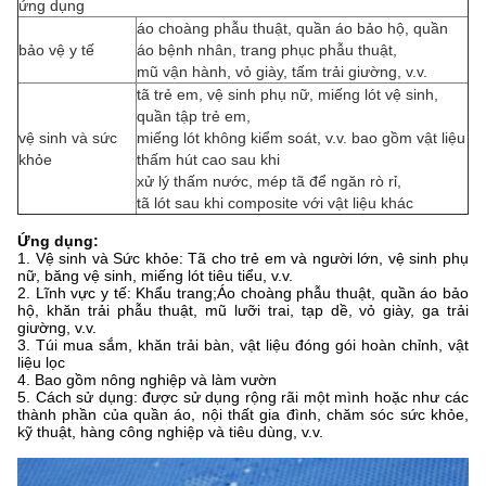
ứng dụng
áo choàng phẫu thuật, quần áo bảo hộ, quần
bảo vệ y tế
áo bệnh nhân, trang phục phẫu thuật,
mũ vận hành, vỏ giày, tấm trải giường, v.v.
tã trẻ em, vệ sinh phụ nữ, miếng lót vệ sinh,
quần tập trẻ em,
vệ sinh và sức
miếng lót không kiểm soát, v.v. bao gồm vật liệu
khỏe
thấm hút cao sau khi
xử lý thấm nước, mép tã để ngăn rò rỉ,
tã lót sau khi composite với vật liệu khác
Ứng dụng:
1. Vệ sinh và Sức khỏe: Tã cho trẻ em và người lớn, vệ sinh phụ
nữ, băng vệ sinh, miếng lót tiêu tiểu, v.v.
2. Lĩnh vực y tế: Khẩu trang;Áo choàng phẫu thuật, quần áo bảo
hộ, khăn trải phẫu thuật, mũ lưỡi trai, tạp dề, vỏ giày, ga trải
giường, v.v.
3. Túi mua sắm, khăn trải bàn, vật liệu đóng gói hoàn chỉnh, vật
liệu lọc
4. Bao gồm nông nghiệp và làm vườn
5. Cách sử dụng: được sử dụng rộng rãi một mình hoặc như các
thành phần của quần áo, nội thất gia đình, chăm sóc sức khỏe,
kỹ thuật, hàng công nghiệp và tiêu dùng, v.v.