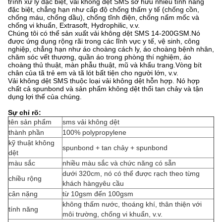
trình xử lý đặc biệt, vải không dệt SMS sở hữu nhiều tính năng
đặc biệt, chẳng hạn như cấp độ chống thấm y tế (chống cồn,
chống máu, chống dầu), chống tĩnh điện, chống nấm mốc và
chống vi khuẩn, Extrasoft, Hydrophilic, v.v.
Chúng tôi có thể sản xuất vải không dệt SMS 14-200GSM.Nó
được ứng dụng rộng rãi trong các lĩnh vực y tế, vệ sinh, công
nghiệp, chẳng hạn như áo choàng cách ly, áo choàng bệnh nhân,
chăm sóc vết thương, quần áo trong phòng thí nghiệm, áo
choàng thủ thuật, màn phẫu thuật, mũ và khẩu trang.Vòng bít
chân của tã trẻ em và tã lót bất tiện cho người lớn, v.v.
Vải không dệt SMS thuộc loại vải không dệt hỗn hợp. Nó hợp
chất cả spunbond và
sản phẩm không dệt thổi tan chảy và tận
dụng lợi thế của chúng.
Sự chỉ rõ:
tên sản phẩm
sms vải không dệt
thành phần
100% polypropylene
kỹ thuật không
spunbond + tan chảy + spunbond
dệt
màu sắc
nhiều màu sắc và chức năng có sẵn
dưới 320cm, nó có thể được rạch theo từng
chiều rộng
khách hàng
yêu cầu
cân nặng
từ 10gsm đến 100gsm
không thấm nước, thoáng khí, thân thiện với
tính năng
môi trường, chống vi khuẩn, v.v.