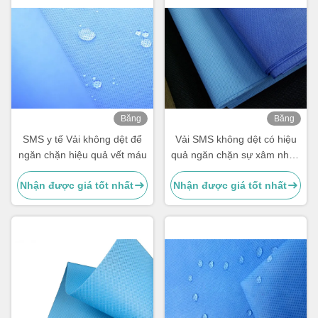
Băng
Băng
hình
hình
SMS y tế Vải không dệt để
Vải SMS không dệt có hiệu
ngăn chặn hiệu quả vết máu
quả ngăn chặn sự xâm nhập
của rượu vào máu
Nhận được giá tốt nhất
Nhận được giá tốt nhất