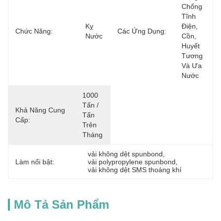
Chống 
Tĩnh 
Kỵ 
Điện, 
Chức Năng:
Các Ứng Dụng:
Nước
Cồn, 
Huyết 
Tương 
Và Ưa 
Nước
1000 
Tấn / 
Khả Năng Cung
Tấn 
Cấp:
Trên 
Tháng
vải không dệt spunbond
, 
Làm nổi bật:
vải polypropylene spunbond
, 
vải không dệt SMS thoáng khí
Mô Tả Sản Phẩm