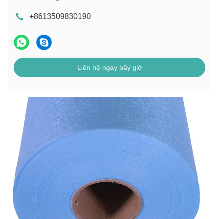
+8613509830190
Liên hệ ngay bây giờ