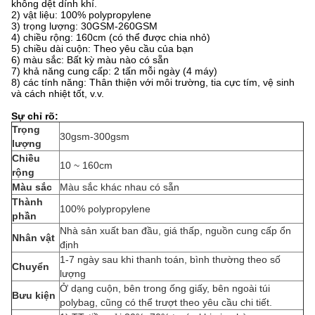
không dệt dính khí.
2) vật liệu: 100% polypropylene
3) trọng lượng: 30GSM-260GSM
4) chiều rộng: 160cm (có thể được chia nhỏ)
5) chiều dài cuộn: Theo yêu cầu của bạn
6) màu sắc: Bất kỳ màu nào có sẵn
7) khả năng cung cấp: 2 tấn mỗi ngày (4 máy)
8) các tính năng: Thân thiện với môi trường, tia cực tím, vệ sinh
và cách nhiệt tốt, v.v.
Sự chỉ rõ:
Trọng
30gsm-300gsm
lượng
Chiều
10 ~ 160cm
rộng
Màu sắc
Màu sắc khác nhau có sẵn
Thành
100% polypropylene
phần
Nhà sản xuất ban đầu, giá thấp, nguồn cung cấp ổn
Nhân vật
định
1-7 ngày sau khi thanh toán, bình thường theo số
Chuyển
lượng
Ở dạng cuộn, bên trong ống giấy, bên ngoài túi
Bưu kiện
polybag, cũng có thể trượt theo yêu cầu chi tiết.