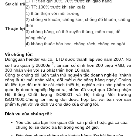
1) TT: tiền gửi 30%, 70% trước khi giao hàng
Sự chi trả
2) TT: 100% trước khi sản xuất
1) thân thiện với môi trường
2) chống vi khuẩn, chống kéo, chống đổ khuôn, chống
thối
Thuận lợi
3) chống băng, có thể xuyên thủng, mềm mại, dễ
nóng chảy
4) kháng thuốc hóa học, chống rách, chống co ngót
Về chúng tôi:
Dongguan hendar vải co., LTD được thành lập vào năm 2007. Nó
2
sở hữu quản lý 20000m
, tài sản cố định hơn 200 triệu RMB, và
300 nhân viên với sự phát triển hơn 10 năm.
Công ty chúng tôi luôn tuân thủ nguyên tắc doanh nghiệp “thành
công là từ mỗi nhân viên, đổi mới cuộc sống hàng ngày”.Chúng
tôi liên tục đổi mới từ cải cách thiết bị, nghiên cứu sản phẩm và
quản lý doanh nghiệp.Ngoài ra, nhóm đã vượt qua Chứng nhận
Hệ thống Chất lượng ISO9001 và Hệ thống Môi trường
ISO14000.Chúng tôi mong đợi được hợp tác với bạn với sản
phẩm tuyệt vời và dịch vụ chu đáo của chúng tôi.
Dịch vụ của chúng tôi:
Yêu cầu của bạn liên quan đến sản phẩm hoặc giá cả của
chúng tôi sẽ được trả lời trong vòng 24 giờ.
Đáp ứng nhanh chóng cho khách hàng: Sự hài lòng của