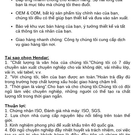
bạn là mục tiêu mà chúng tôi theo đuổi.
OEM & ODM, bất kỳ sản phẩm tùy chỉnh nào của bạn,
chúng tôi đều có thể giúp bạn thiết kế và đưa vào sản xuất.
Bảo vệ khu vực bán hàng của bạn, ý tưởng thiết kế và tất
cả thông tin cá nhân của bạn.
Giao hàng nhanh chóng: Công ty chúng tôi cung cấp dịch
vụ giao hàng tận nơi.
Tại sao chọn Hendar:
1. "Chất lượng là văn hóa của chúng tôi."Chúng tôi có 7 dây
chuyền sản xuất chuyên nghiệp cho vải không dệt, vải nhiều lớp,
vải in, vải tabel, v.v.
2. "Với chúng tôi, tiền của bạn được an toàn."Hoàn trả đầy đủ
trong trường hợp chất lượng xấu hoặc giao hàng chậm trễ.
3. “Thời gian là vàng”.Cho bạn và cho chúng tôi.Chúng tôi có đội
ngũ làm việc chuyên nghiệp, những người có thể tạo ra chất
lượng tốt trong thời gian ngắn.
Thuận lợi:
1. Chứng nhận ISO, Đánh giá nhà máy: ISO, SGS.
2. Lựa chọn nhà cung cấp nguyên liệu nổi tiếng trên toàn thế
giới.
3. Kinh nghiệm phong phú để xuất khẩu trên 40 quốc gia.
4. Đội ngũ chuyên nghiệp đầy nhiệt huyết và trách nhiệm, coi việc
tạo ra giá trị cho khách hàng là điều đầu tiên và chúng tôi tin