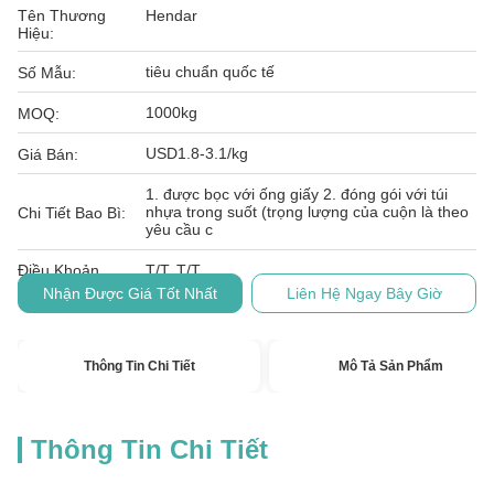
Tên Thương
Hendar
Hiệu:
tiêu chuẩn quốc tế
Số Mẫu:
1000kg
MOQ:
USD1.8-3.1/kg
Giá Bán:
1. được bọc với ống giấy 2. đóng gói với túi
nhựa trong suốt (trọng lượng của cuộn là theo
Chi Tiết Bao Bì:
yêu cầu c
Điều Khoản
T/T, T/T
Thanh Toán:
Nhận Được Giá Tốt Nhất
Liên Hệ Ngay Bây Giờ
Thông Tin Chi Tiết
Mô Tả Sản Phẩm
Thông Tin Chi Tiết