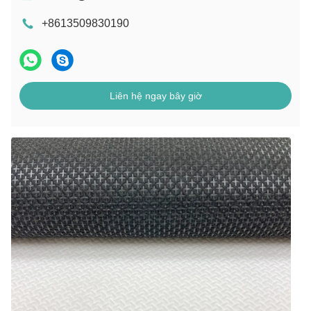
+8613509830190
Liên hệ ngay bây giờ