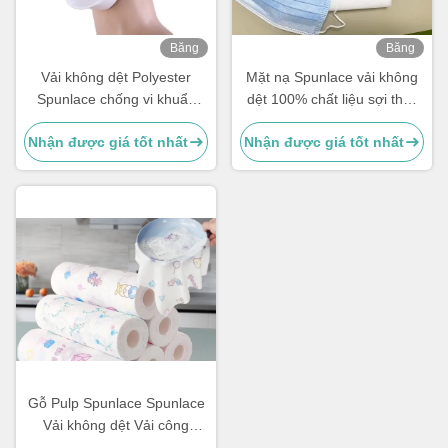
Băng
Băng
hình
hình
Vải không dệt Polyester
Mặt nạ Spunlace vải không
Spunlace chống vi khuẩn
dệt 100% chất liệu sợi thay
60gsm PET cho Mặt nạ loại
đổi cho mỹ phẩm / mô ướt
Nhận được giá tốt nhất
Nhận được giá tốt nhất
cá
Gỗ Pulp Spunlace Spunlace
Vải không dệt Vải công
nghiệp Máy lau chùi