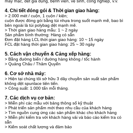
may mặc, dệt gia dụng, bệnh viện, vệ sinh, công nghiệp, v.v.
4. Chi tiết đóng gói & Thời gian giao hàng:
> 2.000 mét / cuộn, 1 cuộn / kiện;
cuộn được đóng gói bằng túi nhựa trong suốt mạnh mẽ, bao bì
bên ngoài là túi polybag dệt mạnh mẽ.
> Thời gian giao hàng mẫu: 1 ~ 2 ngày
Sản phẩm bình thường: Hàng có sẵn
Đơn đặt hàng LCL thời gian giao hàng: 10 ~ 15 ngày
FCL đặt hàng thời gian giao hàng: 25 ~ 30 ngày
5. Cách vận chuyển & Cảng xếp hàng:
> Bằng đường biển / đường hàng không / tốc hành
> Quảng Châu / Thâm Quyến
6. Cơ sở nhà máy:
> Hiện tại chúng tôi sở hữu 3 dây chuyền sản xuất sản phẩm
không dệt spunlace tiên tiến.
> Công suất: 1.000 tấn mỗi tháng.
7. Các dịch vụ cơ bản:
> Miễn phí các mẫu với bảng thông số kỹ thuật
> Phát triển sản phẩm mới theo nhu cầu của khách hàng
> Tìm nguồn cung ứng các sản phẩm khác cho khách hàng
> Miễn phí kiểm tra với khách hàng vải và báo cáo kiểm tra có
sẵn
> Kiểm soát chất lượng và đảm bảo