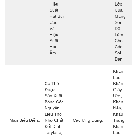
Hiệu 
Lớp 
Suất 
Của 
Hút Bụi 
Mạng 
Cao 
Sợi, 
Và 
Để 
Hiệu 
Làm 
Suất 
Cho 
Hút 
Các 
Ẩm 
Sợi 
Đan 
Khăn 
Lau, 
Có Thể 
Khăn 
Được 
Giấy 
Sản Xuất 
Ướt, 
Bằng Các 
Khăn 
Nguyên 
Nén, 
Liệu Thô 
Khẩu 
Màn Biểu Diễn::
Như Chất 
Các Ứng Dụng:
Trang, 
Kết Dính, 
Khăn 
Terylene, 
Lau 