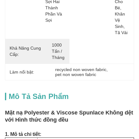
Sợi Hai 
Cho 
Thành 
Bé, 
Phần Và 
Khăn 
Sợi
Vệ 
Sinh, 
Tã Vải
1000 
Khả Năng Cung
Tấn / 
Cấp:
Tháng
recycled non woven fabric
, 
Làm nổi bật:
pet non woven fabric
Mô Tả Sản Phẩm
Mặt nạ Polyester & Viscose Spunlace Không dệt
với Hình thức đồng đều
1. Mô tả chi tiết: