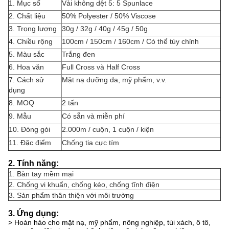
1. Mục số
Vải không dệt 5: 5 Spunlace
2. Chất liệu
50% Polyester / 50% Viscose
3. Trọng lượng
30g / 32g / 40g / 45g / 50g
4. Chiều rộng
100cm / 150cm / 160cm / Có thể tùy chỉnh
5. Màu sắc
Trắng đen
6. Hoa văn
Full Cross và Half Cross
7. Cách sử
Mặt nạ dưỡng da, mỹ phẩm, v.v.
dụng
8. MOQ
2 tấn
9. Mẫu
Có sẵn và miễn phí
10. Đóng gói
2.000m / cuộn, 1 cuộn / kiện
11. Đặc điểm
Chống tia cực tím
2. Tính năng:
1. Bàn tay mềm mại
2. Chống vi khuẩn, chống kéo, chống tĩnh điện
3. Sản phẩm thân thiện với môi trường
3. Ứng dụng:
> Hoàn hảo cho mặt nạ, mỹ phẩm, nông nghiệp, túi xách, ô tô,