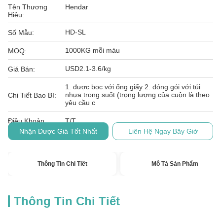
Tên Thương
Hendar
Hiệu:
HD-SL
Số Mẫu:
1000KG mỗi màu
MOQ:
USD2.1-3.6/kg
Giá Bán:
1. được bọc với ống giấy 2. đóng gói với túi
nhựa trong suốt (trọng lượng của cuộn là theo
Chi Tiết Bao Bì:
yêu cầu c
Điều Khoản
T/T
Thanh Toán:
Nhận Được Giá Tốt Nhất
Liên Hệ Ngay Bây Giờ
Thông Tin Chi Tiết
Mô Tả Sản Phẩm
Thông Tin Chi Tiết