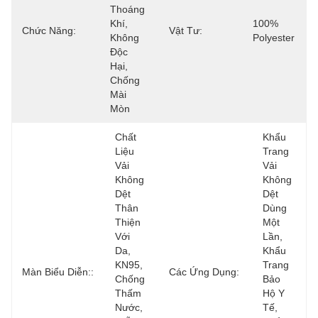
Thoáng 
Khí, 
100% 
Chức Năng:
Vật Tư:
Không 
Polyester
Độc 
Hại, 
Chống 
Mài 
Mòn
Chất 
Khẩu 
Liệu 
Trang 
Vải 
Vải 
Không 
Không 
Dệt 
Dệt 
Thân 
Dùng 
Thiện 
Một 
Với 
Lần, 
Da, 
Khẩu 
KN95, 
Trang 
Màn Biểu Diễn::
Các Ứng Dụng:
Chống 
Bảo 
Thấm 
Hộ Y 
Nước, 
Tế, 