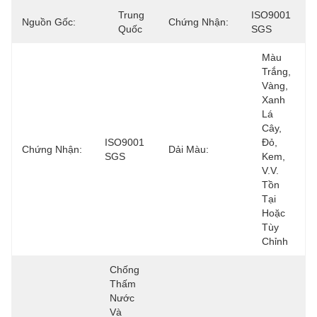
Trung 
ISO9001 
Nguồn Gốc:
Chứng Nhận:
Quốc
SGS
Màu 
Trắng, 
Vàng, 
Xanh 
Lá 
Cây, 
ISO9001 
Đỏ, 
Chứng Nhận:
Dải Màu:
SGS
Kem, 
V.v. 
Tồn 
Tại 
Hoặc 
Tùy 
Chỉnh
Chống 
Thấm 
Nước 
Và 