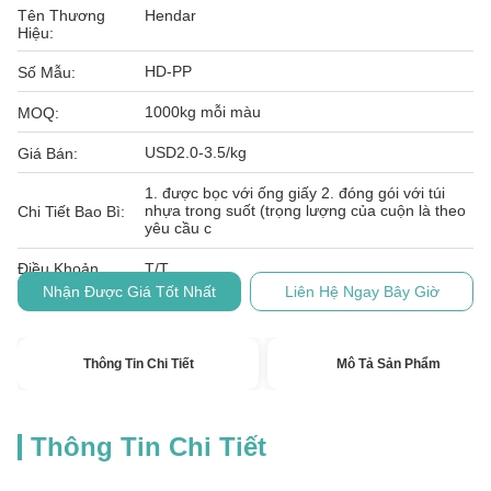
Tên Thương
Hendar
Hiệu:
HD-PP
Số Mẫu:
1000kg mỗi màu
MOQ:
USD2.0-3.5/kg
Giá Bán:
1. được bọc với ống giấy 2. đóng gói với túi
nhựa trong suốt (trọng lượng của cuộn là theo
Chi Tiết Bao Bì:
yêu cầu c
Điều Khoản
T/T
Thanh Toán:
Nhận Được Giá Tốt Nhất
Liên Hệ Ngay Bây Giờ
Thông Tin Chi Tiết
Mô Tả Sản Phẩm
Thông Tin Chi Tiết