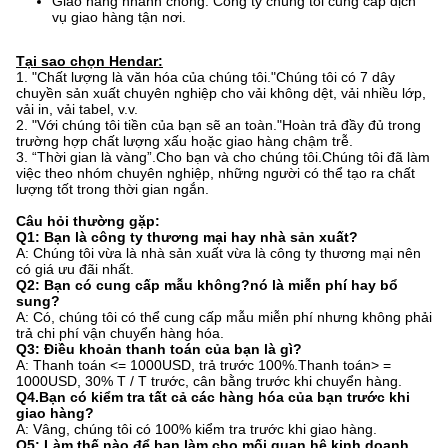
Giao hàng nhanh chóng: Công ty chúng tôi cung cấp dịch
vụ giao hàng tận nơi.
Tại sao chọn Hendar:
1. "Chất lượng là văn hóa của chúng tôi."Chúng tôi có 7 dây
chuyền sản xuất chuyên nghiệp cho vải không dệt, vải nhiều lớp,
vải in, vải tabel, v.v.
2. "Với chúng tôi tiền của bạn sẽ an toàn."Hoàn trả đầy đủ trong
trường hợp chất lượng xấu hoặc giao hàng chậm trễ.
3. “Thời gian là vàng”.Cho bạn và cho chúng tôi.Chúng tôi đã làm
việc theo nhóm chuyên nghiệp, những người có thể tạo ra chất
lượng tốt trong thời gian ngắn.
Câu hỏi thường gặp:
Q1: Bạn là công ty thương mại hay nhà sản xuất?
A: Chúng tôi vừa là nhà sản xuất vừa là công ty thương mại nên
có giá ưu đãi nhất.
Q2: Bạn có cung cấp mẫu không?nó là miễn phí hay bổ
sung?
A: Có, chúng tôi có thể cung cấp mẫu miễn phí nhưng không phải
trả chi phí vận chuyển hàng hóa.
Q3: Điều khoản thanh toán của bạn là gì?
A: Thanh toán <= 1000USD, trả trước 100%.Thanh toán> =
1000USD, 30% T / T trước, cân bằng trước khi chuyển hàng.
Q4.Bạn có kiểm tra tất cả các hàng hóa của bạn trước khi
giao hàng?
A: Vâng, chúng tôi có 100% kiểm tra trước khi giao hàng.
Q5: Làm thế nào để bạn làm cho mối quan hệ kinh doanh