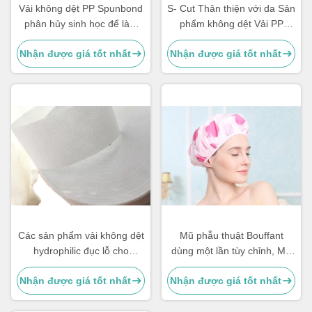
hình
Vải không dệt PP Spunbond
S- Cut Thân thiện với da Sản
phân hủy sinh học để làm
phẩm không dệt Vải PP
vườn
dùng một lần Không dệt cho
Nhận được giá tốt nhất
Nhận được giá tốt nhất
tã trẻ em / người lớn
Các sản phẩm vải không dệt
Mũ phẫu thuật Bouffant
hydrophilic đục lỗ cho
dùng một lần tùy chỉnh, Mũ
nguyên liệu vệ sinh
không dệt Bouffant
Nhận được giá tốt nhất
Nhận được giá tốt nhất