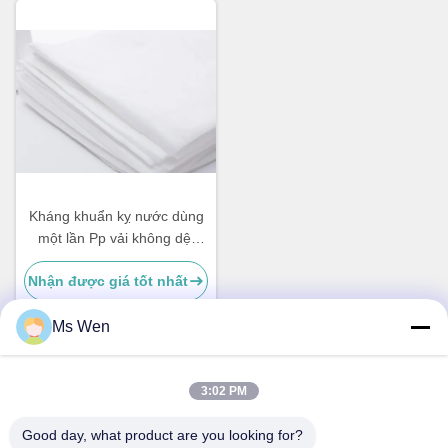
Kháng khuẩn kỵ nước dùng
một lần Pp vải không dệt
bệnh viện
Nhận được giá tốt nhất
Ms Wen
Liên lạc nhanh
3:02 PM
Good day, what product are you looking for?
Địa chỉ