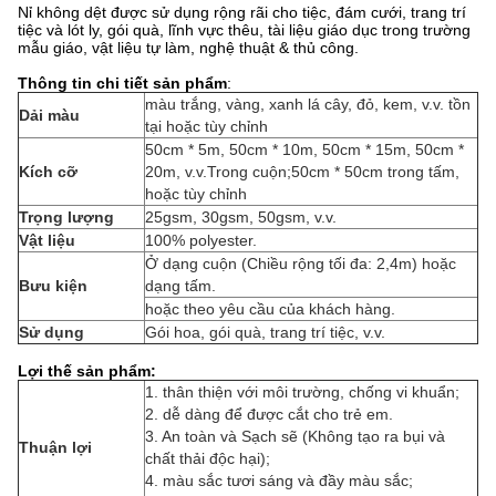
Nỉ không dệt được sử dụng rộng rãi cho tiệc, đám cưới, trang trí
tiệc và lót ly, gói quà, lĩnh vực thêu, tài liệu giáo dục trong trường
mẫu giáo, vật liệu tự làm, nghệ thuật & thủ công.
Thông tin chi tiết sản phẩm
:
màu trắng, vàng, xanh lá cây, đỏ, kem, v.v. tồn
Dải màu
tại hoặc tùy chỉnh
50cm * 5m, 50cm * 10m, 50cm * 15m, 50cm *
Kích cỡ
20m, v.v.Trong cuộn;50cm * 50cm trong tấm,
hoặc tùy chỉnh
Trọng lượng
25gsm, 30gsm, 50gsm, v.v.
Vật liệu
100% polyester.
Ở dạng cuộn (Chiều rộng tối đa: 2,4m) hoặc
Bưu kiện
dạng tấm.
hoặc theo yêu cầu của khách hàng.
Sử dụng
Gói hoa, gói quà, trang trí tiệc, v.v.
Lợi thế sản phẩm:
1. thân thiện với môi trường, chống vi khuẩn;
2. dễ dàng để được cắt cho trẻ em.
3. An toàn và Sạch sẽ (Không tạo ra bụi và
Thuận lợi
chất thải độc hại);
4. màu sắc tươi sáng và đầy màu sắc;