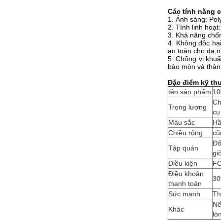
Các tính năng 
1. Ánh sáng: Poly
2. Tính linh hoạ
3. Khả năng chốn
4. Không độc hại
an toàn cho da 
5. Chống vi khuẩ
bào mòn và thàn
Đặc điểm kỹ th
tên sản phẩm
10
Ch
Trọng lượng
cụ
Màu sắc
Hầ
Chiều rộng
cũ
Đố
Tập quán
gi
Điều kiện
FO
Điều khoản
30
thanh toán
Sức mạnh
Th
Nế
Khác
lò