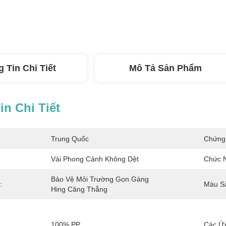
 Tin Chi Tiết
Mô Tả Sản Phẩm
n Chi Tiết
Trung Quốc
Chứng
Vải Phong Cảnh Không Dệt
Chức 
Bảo Vệ Môi Trường Gọn Gàng 
:
Màu S
Hing Căng Thẳng
100% PP
Các Ứ