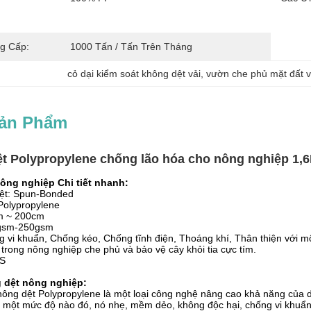
g Cấp:
1000 Tấn / Tấn Trên Tháng
cỏ dại kiểm soát không dệt vải
, 
vườn che phủ mặt đất v
Sản Phẩm
ệt Polypropylene chống lão hóa cho nông nghiệp 1,
ông nghiệp Chi tiết nhanh:
dệt: Spun-Bonded
Polypropylene
m ~ 200cm
0gsm-250gsm
 vi khuẩn, Chống kéo, Chống tĩnh điện, Thoáng khí, Thân thiện với 
rong nông nghiệp che phủ và bảo vệ cây khỏi tia cực tím.
GS
g dệt nông nghiệp:
ông dệt Polypropylene là một loại công nghệ nâng cao khả năng của dâ
 một mức độ nào đó, nó nhẹ, mềm dẻo, không độc hại, chống vi khuẩn,