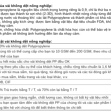
của vải không dệt nông nghiệp:
propylene là nguyên liệu chính;trọng lượng riêng là 0,9, chỉ là thứ ba
t: được tạo thành từ sợi nhỏ (2-3D), hình thành nhiệt nóng chảy từng đ
g nước và thoáng khí: các lát Polypropylene và thành phẩm có khả năng
, không gây kích ứng: được làm bằng vật liệu đạt tiêu chuẩn FDA, kh
nhạy cảm.
n, chống hóa chất: Polypropylene là chất hóa học cùn có thể bảo vệ t
h phẩm sẽ không ảnh hưởng đến làn da nhạy cảm.
uật vải không dệt nông nghiệp:
0% vải không dệt Polypropylene
úng tôi có thể cung cấp cho bạn từ 10 GSM đến 200 GSM, theo nhu c
 thể của bạn
u hết màu sắc cho vải không dệt PP đều OK
ng theo yêu cầu cụ thể của khách hàng, chiều rộng tiêu chuẩn là 1,6 M
i với túi mua sắm, túi quà tặng, túi đóng gói rượu và các túi đóng gói k
ỏ mua sắm, khẩu trang và các loại khác, v.v.
B, CIF
% Trả trước bằng T / T, và 70% còn lại bằng T / T
ời gian giao hàng ngắn, chất lượng cao, không có bất kỳ vật liệu nhồi
u bạn quan tâm đến vải không dệt PP của chúng tôi và các sản phẩm l
ng liên hệ với chúng tôi để biết thêm thông tin chi tiết