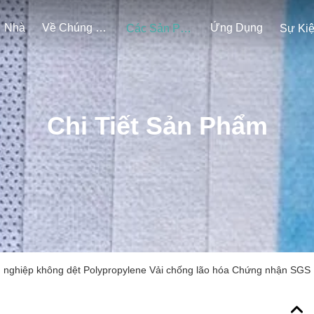
Nhà
Về Chúng Tôi
Ứng Dụng
Các Sản Phẩm
Sự Ki
Chi Tiết Sản Phẩm
 nghiệp không dệt Polypropylene Vải chống lão hóa Chứng nhận SGS