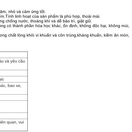
 năm, nhỏ và cảm ứng tốt.
iểm.Tính linh hoạt của sản phẩm là phù hợp, thoải mái.
 chống nước, thoáng khí và dễ bảo trì, giặt giũ.
ông có thành phần hóa học khác, ổn định, không độc hại, không mùi,
rong chất lỏng khỏi vi khuẩn và côn trùng;kháng khuẩn, kiềm ăn mòn,
ầu và yêu cầu
ét
hác, bao xe,
iên quan, vui