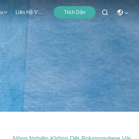
Liên Hệ Với Chúng Tôi
Trích Dẫn
ện
Nông Nghiệp Không Dệt Polypropylene Vải