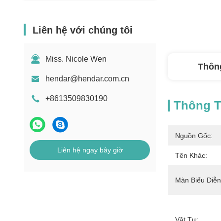
Liên hệ với chúng tôi
Miss. Nicole Wen
Thông
hendar@hendar.com.cn
+8613509830190
Thông Ti
Nguồn Gốc:
Liên hệ ngay bây giờ
Tên Khác:
Màn Biểu Diễn
Vật Tư: