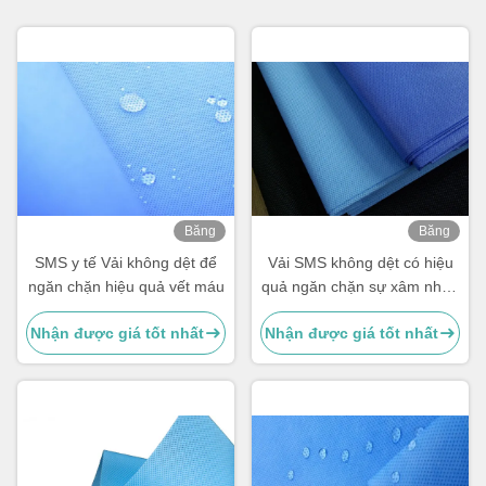
Băng
Băng
hình
hình
SMS y tế Vải không dệt để
Vải SMS không dệt có hiệu
ngăn chặn hiệu quả vết máu
quả ngăn chặn sự xâm nhập
của rượu vào máu
Nhận được giá tốt nhất
Nhận được giá tốt nhất