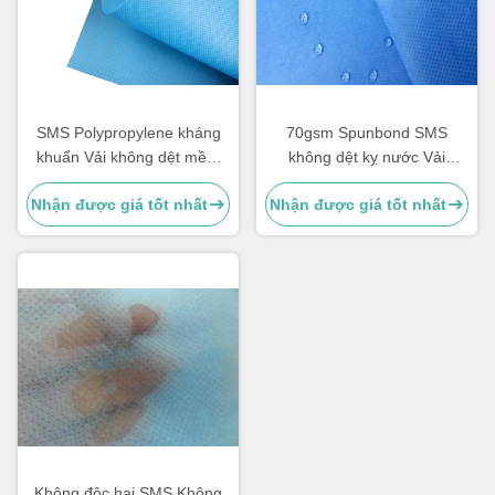
SMS Polypropylene kháng
70gsm Spunbond SMS
khuẩn Vải không dệt mềm
không dệt kỵ nước Vải
mại và thoáng khí
không dệt cho tã
Nhận được giá tốt nhất
Nhận được giá tốt nhất
Không độc hại SMS Không