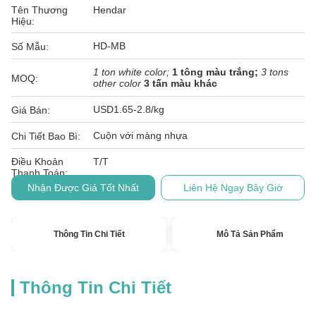
Tên Thương
Hendar
Hiệu:
HD-MB
Số Mẫu:
1 ton white color;
1 tông màu trắng;
3 tons
MOQ:
other color
3 tấn màu khác
USD1.65-2.8/kg
Giá Bán:
Cuộn với màng nhựa
Chi Tiết Bao Bì:
Điều Khoản
T/T
Thanh Toán:
Nhận Được Giá Tốt Nhất
Liên Hệ Ngay Bây Giờ
Thông Tin Chi Tiết
Mô Tả Sản Phẩm
Thông Tin Chi Tiết