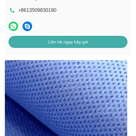
+8613509830190
Liên hệ ngay bây giờ