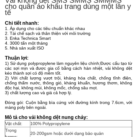
Vải không dệt SMS SMMS SMMMS
cho quần áo khẩu trang dùng một lần y
tế
Chi tiết nhanh:
1. Áp dụng cho các tiêu chuẩn khác nhau
2. Tái chế sạch và thân thiện với môi trường
3. Enka Technica Smart
4. 3000 tấn một tháng
5. Nhà sản xuất ISO
Thuận lợi:
1) Sử dụng polypropylene làm nguyên liệu chính;Được cấu tạo từ
các sợi mịn và được gia cố bằng cách hàn nhiệt, vải không dệt
kéo thành sợi có độ mềm tốt.
2) Với chất lượng vượt trội, kháng hóa chất, chống tĩnh điện,
chống thấm nước, thông gió, kháng khuẩn, hương thơm, không
độc hại, không mùi, không mốc, chống sâu mọt.
3) chất lượng cao và giá cả hợp lý.
Đóng gói: Cuộn bằng bìa cứng với đường kính trong 7.6cm, với
màng poly bên ngoài.
Mô tả cho vải không dệt nung chảy:
Vật chất:
100% Polypropylene
Trọng
20-200gsm hoặc dưới dạng bảo quản
lượng: