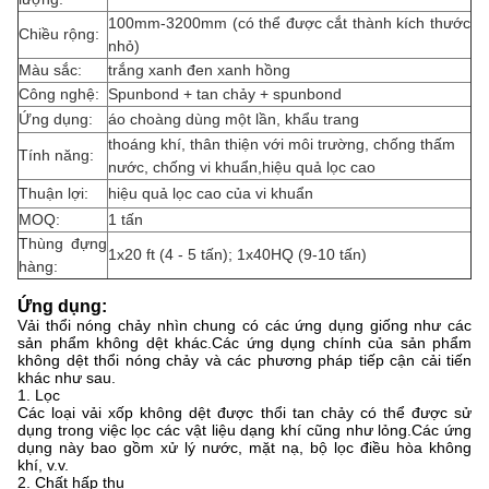
100mm-3200mm (có thể được cắt thành kích thước
Chiều rộng:
nhỏ)
Màu sắc:
trắng xanh đen xanh hồng
Công nghệ:
Spunbond + tan chảy + spunbond
Ứng dụng:
áo choàng dùng một lần, khẩu trang
thoáng khí, thân thiện với môi trường, chống thấm
Tính năng:
nước, chống vi khuẩn,
hiệu quả lọc cao
Thuận lợi:
hiệu quả lọc cao của vi khuẩn
MOQ:
1 tấn
Thùng đựng
1x20 ft (4 - 5 tấn); 1x40HQ (9-10 tấn)
hàng:
Ứng dụng:
Vải thổi nóng chảy nhìn chung có các ứng dụng giống như các
sản phẩm không dệt khác.Các ứng dụng chính của sản phẩm
không dệt thổi nóng chảy và các phương pháp tiếp cận cải tiến
khác như sau.
1. Lọc
Các loại vải xốp không dệt được thổi tan chảy có thể được sử
dụng trong việc lọc các vật liệu dạng khí cũng như lỏng.Các ứng
dụng này bao gồm xử lý nước, mặt nạ, bộ lọc điều hòa không
khí, v.v.
2. Chất hấp thụ