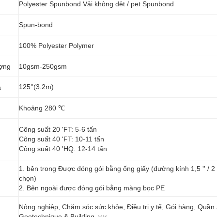
Polyester Spunbond Vải không dệt / pet Spunbond
Spun-bond
100% Polyester Polymer
ượng
10gsm-250gsm
125
(3.2m)
a
”
Khoảng 280 ℃
Công suất 20 'FT: 5-6 tấn
Công suất 40 'FT: 10-11 tấn
Công suất 40 'HQ: 12-14 tấn
1. bên trong Được đóng gói bằng ống giấy (đường kính 1,5 '' / 2 '' 
chọn)
2. Bên ngoài được đóng gói bằng màng bọc PE
Nông nghiệp, Chăm sóc sức khỏe, Điều trị y tế, Gói hàng, Quần 
g
Geotechnique & Building, v.v.