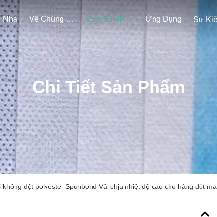
Nhà
Về Chúng Tôi
Ứng Dụng
Các Sản Phẩm
Sự Ki
Chi Tiết Sản Phẩm
i không dệt polyester Spunbond Vải chịu nhiệt độ cao cho hàng dệt ma