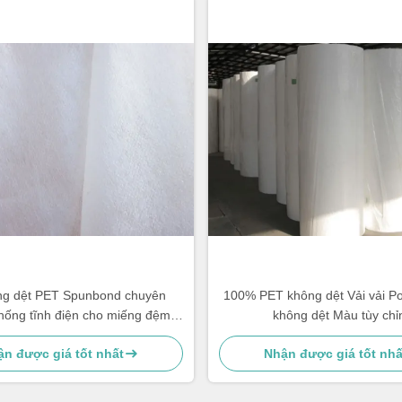
ng dệt PET Spunbond chuyên
100% PET không dệt Vải vải Po
hống tĩnh điện cho miếng đệm
không dệt Màu tùy chỉ
huấn luyện thú cưng
n được giá tốt nhất
Nhận được giá tốt nhấ