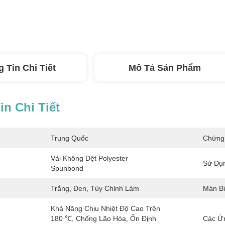
 Tin Chi Tiết
Mô Tả Sản Phẩm
n Chi Tiết
Trung Quốc
Chứng
Vải Không Dệt Polyester 
Sử Dụ
Spunbond
Trắng, Đen, Tùy Chỉnh Làm
Màn Bi
Khả Năng Chịu Nhiệt Độ Cao Trên 
180 ℃, Chống Lão Hóa, Ổn Định 
Các Ứ