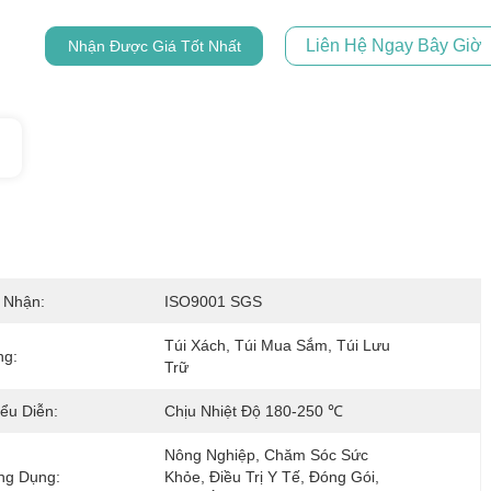
Liên Hệ Ngay Bây Giờ
Nhận Được Giá Tốt Nhất
 Nhận:
ISO9001 SGS
Túi Xách, Túi Mua Sắm, Túi Lưu 
ng:
Trữ
ểu Diễn:
Chịu Nhiệt Độ 180-250 ℃
Nông Nghiệp, Chăm Sóc Sức 
ng Dụng:
Khỏe, Điều Trị Y Tế, Đóng Gói, 