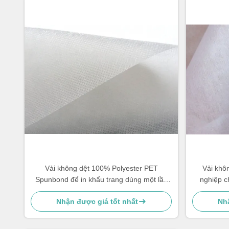
Vải không dệt 100% Polyester PET
Vải khô
Spunbond để in khẩu trang dùng một lần
nghiệp c
3ply
Nhận được giá tốt nhất
Nhậ