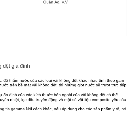
Quần Áo, V.v.
 dệt gia đình
ớc, độ thấm nước của các loại vải không dệt khác nhau tính theo gam
ớc trên bề mặt vải không dệt, thì những giọt nước sẽ trượt trực tiếp
ự ổn định của các kích thước bên ngoài của vải không dệt có thể
uyển nhiệt, lọc dầu truyền động và một số vật liệu composite yêu cầu
 chống tia gamma.Nói cách khác, nếu áp dụng cho các sản phẩm y tế, nó