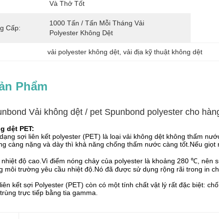
Và Thở Tốt
1000 Tấn / Tấn Mỗi Tháng Vải 
g Cấp:
Polyester Không Dệt
vải polyester không dệt
, 
vải địa kỹ thuật không dệt
Sản Phẩm
unbond Vải không dệt / pet Spunbond polyester cho hàng
g dệt PET:
 dạng sợi liên kết polyester (PET) là loại vải không dệt không thấm nư
ng càng nặng và dày thì khả năng chống thấm nước càng tốt.Nếu giọt nư
 nhiệt độ cao.Vì điểm nóng chảy của polyester là khoảng 280 ℃, nên s
ng môi trường yêu cầu nhiệt độ.Nó đã được sử dụng rộng rãi trong in ch
 liên kết sợi Polyester (PET) còn có một tính chất vật lý rất đặc biệt:
trùng trực tiếp bằng tia gamma.