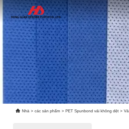
Nhà
>
các sản phẩm
>
PET Spunbond vải không dệt
>
Vả