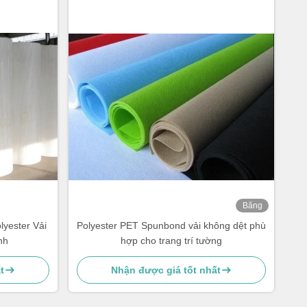
Băng
hình
lyester Vải
Polyester PET Spunbond vải không dệt phù
nh
hợp cho trang trí tường
t
Nhận được giá tốt nhất