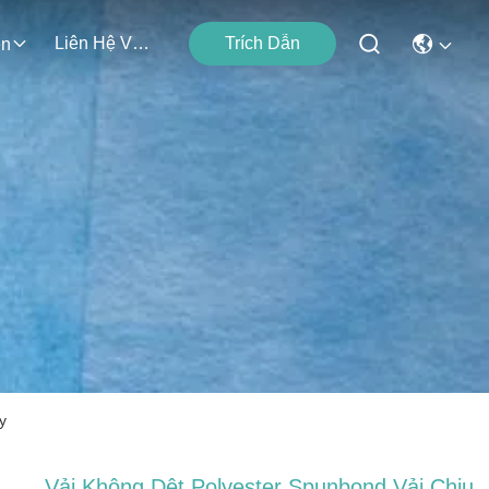
Liên Hệ Với Chúng Tôi
Trích Dẫn
ện
y
Vải Không Dệt Polyester Spunbond Vải Chịu