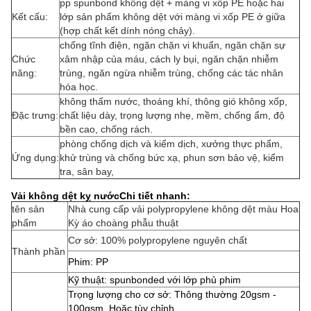
pp spunbond không dệt + màng vi xốp PE hoặc hai
Kết cấu:
lớp sản phẩm không dệt với màng vi xốp PE ở giữa
(hợp chất kết dính nóng chảy).
chống tĩnh điện, ngăn chặn vi khuẩn, ngăn chặn sự
Chức
xâm nhập của máu, cách ly bụi, ngăn chặn nhiễm
năng:
trùng, ngăn ngừa nhiễm trùng, chống các tác nhân
hóa học.
không thấm nước, thoáng khí, thông gió không xốp,
Đặc trưng:
chất liệu dày, trọng lượng nhẹ, mềm, chống ẩm, độ
bền cao, chống rách.
phòng chống dịch và kiểm dịch, xưởng thực phẩm,
Ứng dụng:
khử trùng và chống bức xạ, phun sơn bảo vệ, kiểm
tra, sân bay,
Vải không dệt kỵ nước
Chi tiết nhanh:
tên sản
Nhà cung cấp vải polypropylene không dệt màu Hoa
phẩm
Kỳ áo choàng phẫu thuật
Cơ sở: 100% polypropylene nguyên chất
Thành phần
Phim: PP
Kỹ thuật: spunbonded với lớp phủ phim
Trọng lượng cho cơ sở: Thông thường 20gsm -
100gsm, Hoặc tùy chỉnh