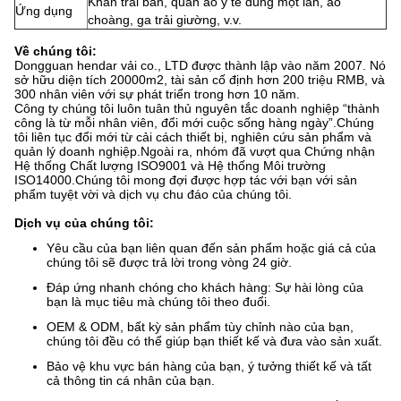
Khăn trải bàn, quần áo y tế dùng một lần, áo
Ứng dụng
choàng, ga trải giường, v.v.
Về chúng tôi:
Dongguan hendar vải co., LTD được thành lập vào năm 2007. Nó
sở hữu diện tích 20000m2, tài sản cố định hơn 200 triệu RMB, và
300 nhân viên với sự phát triển trong hơn 10 năm.
Công ty chúng tôi luôn tuân thủ nguyên tắc doanh nghiệp “thành
công là từ mỗi nhân viên, đổi mới cuộc sống hàng ngày”.Chúng
tôi liên tục đổi mới từ cải cách thiết bị, nghiên cứu sản phẩm và
quản lý doanh nghiệp.Ngoài ra, nhóm đã vượt qua Chứng nhận
Hệ thống Chất lượng ISO9001 và Hệ thống Môi trường
ISO14000.Chúng tôi mong đợi được hợp tác với bạn với sản
phẩm tuyệt vời và dịch vụ chu đáo của chúng tôi.
Dịch vụ của chúng tôi:
Yêu cầu của bạn liên quan đến sản phẩm hoặc giá cả của
chúng tôi sẽ được trả lời trong vòng 24 giờ.
Đáp ứng nhanh chóng cho khách hàng: Sự hài lòng của
bạn là mục tiêu mà chúng tôi theo đuổi.
OEM & ODM, bất kỳ sản phẩm tùy chỉnh nào của bạn,
chúng tôi đều có thể giúp bạn thiết kế và đưa vào sản xuất.
Bảo vệ khu vực bán hàng của bạn, ý tưởng thiết kế và tất
cả thông tin cá nhân của bạn.