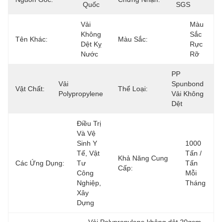
Quốc
SGS
Vải 
Màu 
Không 
Sắc 
Tên Khác:
Màu Sắc:
Dệt Kỵ 
Rực 
Nước
Rỡ
PP 
Vải 
Spunbond 
Vật Chất:
Thể Loại:
Polypropylene
Vải Không 
Dệt
Điều Trị 
Và Vệ 
Sinh Y 
1000 
Tế, Vật 
Tấn / 
Khả Năng Cung
Các Ứng Dụng:
Tư 
Tấn 
Cấp:
Công 
Mỗi 
Nghiệp, 
Tháng
Xây 
Dựng