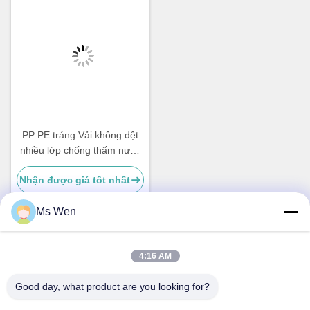
PP PE tráng Vải không dệt
nhiều lớp chống thấm nước
40gsm Không độc hại cho
Nhận được giá tốt nhất
áo choàng cách ly
Ms Wen
Liên lạc nhanh
4:16 AM
Good day, what product are you looking for?
Địa chỉ