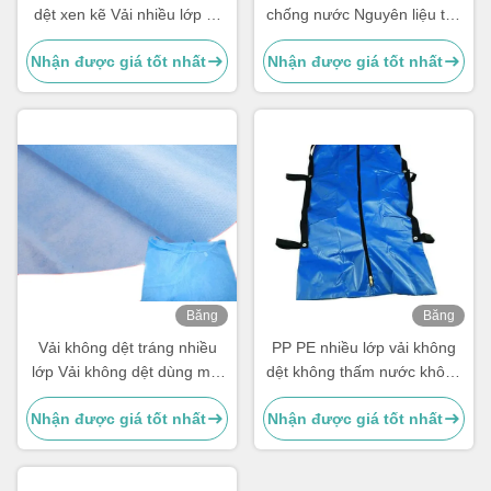
dệt xen kẽ Vải nhiều lớp kỵ
chống nước Nguyên liệu thô
nước / Lớp phủ Vải không
Độ bền mạnh để sử dụng
Nhận được giá tốt nhất
Nhận được giá tốt nhất
dệt
trong y tế
Băng
Băng
hình
hình
Vải không dệt tráng nhiều
PP PE nhiều lớp vải không
lớp Vải không dệt dùng một
dệt không thấm nước không
lần cho sử dụng y tế
độc hại cho túi cơ thể
Nhận được giá tốt nhất
Nhận được giá tốt nhất