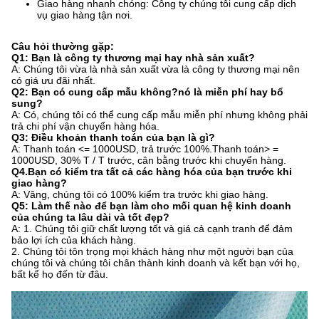
Giao hàng nhanh chóng: Công ty chúng tôi cung cấp dịch
vụ giao hàng tận nơi.
Câu hỏi thường gặp:
Q1: Bạn là công ty thương mại hay nhà sản xuất?
A: Chúng tôi vừa là nhà sản xuất vừa là công ty thương mại nên
có giá ưu đãi nhất.
Q2: Bạn có cung cấp mẫu không?nó là miễn phí hay bổ
sung?
A: Có, chúng tôi có thể cung cấp mẫu miễn phí nhưng không phải
trả chi phí vận chuyển hàng hóa.
Q3: Điều khoản thanh toán của bạn là gì?
A: Thanh toán <= 1000USD, trả trước 100%.Thanh toán> =
1000USD, 30% T / T trước, cân bằng trước khi chuyển hàng.
Q4.Bạn có kiểm tra tất cả các hàng hóa của bạn trước khi
giao hàng?
A: Vâng, chúng tôi có 100% kiểm tra trước khi giao hàng.
Q5: Làm thế nào để bạn làm cho mối quan hệ kinh doanh
của chúng ta lâu dài và tốt đẹp?
A: 1. Chúng tôi giữ chất lượng tốt và giá cả cạnh tranh để đảm
bảo lợi ích của khách hàng.
2. Chúng tôi tôn trọng mọi khách hàng như một người bạn của
chúng tôi và chúng tôi chân thành kinh doanh và kết bạn với họ,
bất kể họ đến từ đâu.