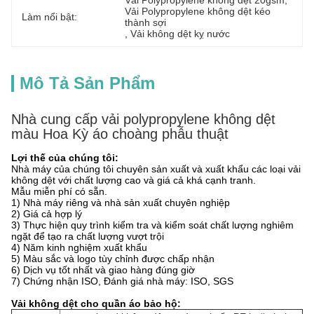
Vải Polypropylene không dệt 20gsm
, 
Vải Polypropylene không dệt kéo 
Làm nổi bật:
thành sợi
, 
Vải không dệt kỵ nước
Mô Tả Sản Phẩm
Nhà cung cấp vải polypropylene không dệt
màu Hoa Kỳ áo choàng phẫu thuật
Lợi thế của chúng tôi:
Nhà máy của chúng tôi chuyên sản xuất và xuất khẩu các loại vải
không dệt với chất lượng cao và giá cả khá cạnh tranh.
Mẫu miễn phí có sẵn.
1) Nhà máy riêng và nhà sản xuất chuyên nghiệp
2) Giá cả hợp lý
3) Thực hiện quy trình kiểm tra và kiểm soát chất lượng nghiêm
ngặt để tạo ra chất lượng vượt trội
4) Năm kinh nghiệm xuất khẩu
5) Màu sắc và logo tùy chỉnh được chấp nhận
6) Dịch vụ tốt nhất và giao hàng đúng giờ
7) Chứng nhận ISO, Đánh giá nhà máy: ISO, SGS
Vải không dệt cho quần áo bảo hộ: