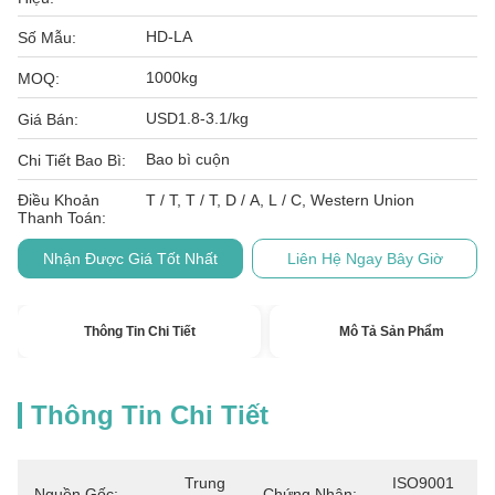
HD-LA
Số Mẫu:
1000kg
MOQ:
USD1.8-3.1/kg
Giá Bán:
Bao bì cuộn
Chi Tiết Bao Bì:
Điều Khoản
T / T, T / T, D / A, L / C, Western Union
Thanh Toán:
Nhận Được Giá Tốt Nhất
Liên Hệ Ngay Bây Giờ
Thông Tin Chi Tiết
Mô Tả Sản Phẩm
Thông Tin Chi Tiết
Trung 
ISO9001 
Nguồn Gốc:
Chứng Nhận: