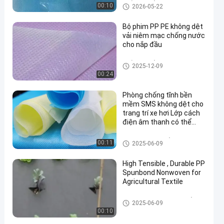
Nhiều lớp vải không dệt
00:10
2026-05-22
Bộ phim PP PE không dệt
vải niêm mạc chống nước
cho nắp đầu
Nhiều lớp vải không dệt
2025-12-09
00:24
Phòng chống tĩnh bền
mềm SMS không dệt cho
trang trí xe hơi Lớp cách
điện âm thanh có thể
phân hủy
SMS không dệt vải
00:11
2025-06-09
High Tensible , Durable PP
Spunbond Nonwoven for
Agricultural Textile
Nông nghiệp không dệt vải
2025-06-09
00:10