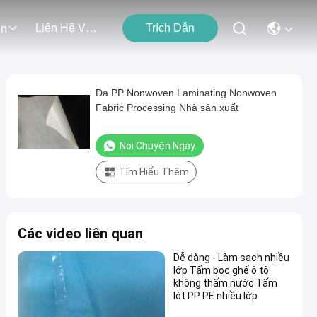
Liên Hệ Với Chúng Tôi
Trích Dẫn
ện
Da PP Nonwoven Laminating Nonwoven
Fabric Processing Nhà sản xuất
Nói Chuyện Ngay.
Tìm Hiểu Thêm
Các video liên quan
Dễ dàng - Làm sạch nhiều
lớp Tấm bọc ghế ô tô
không thấm nước Tấm
lót PP PE nhiều lớp