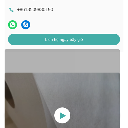
+8613509830190
Liên hệ ngay bây giờ