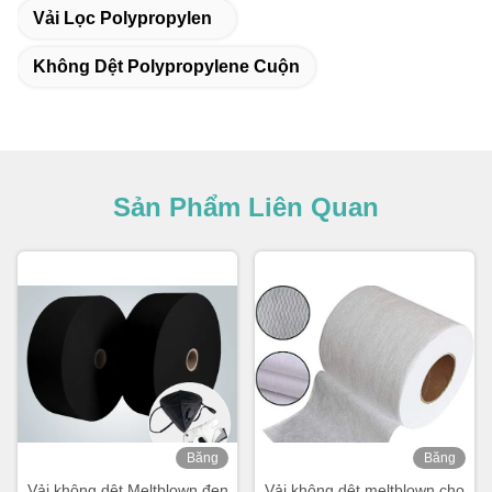
Vải Lọc Polypropylen
Không Dệt Polypropylene Cuộn
Sản Phẩm Liên Quan
Băng
Băng
hình
hình
Vải không dệt Meltblown đen
Vải không dệt meltblown cho