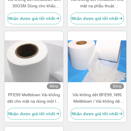
30GSM Dùng cho khẩu
mặt nạ phẫu thuật
trang màu đen N95 KF94
BFE/PFE/N95/KF94 99
Nhận được giá tốt nhất
Nhận được giá tốt nhất
Băng
Băng
hình
hình
PFE99 Meltblown Vải không
Vải không dệt BFE99, N95
dệt cho mặt nạ dùng một lần
Meltblown / Vải không dệt
3ply ASTM F2100 Cấp 3
bằng sợi Polypropylen
Nhận được giá tốt nhất
Nhận được giá tốt nhất