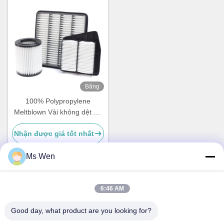
Băng
hình
100% Polypropylene
Meltblown Vải không dệt Bộ
lọc không khí HEPA Kháng
Nhận được giá tốt nhất
khuẩn
Ms Wen
Liên lạc nhanh
6:46 AM
Good day, what product are you looking for?
Địa chỉ