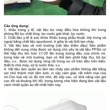
Các ứng dụng:
1. khẩu trang y tế, vật liệu lọc máy điều hòa không khí trong
phòng Bộ lọc chất lỏng: lọc nước giải khát, lọc nước.
2. Chất liệu y tế & sức khỏe Khẩu trang phẫu thuật: lớp trong và
ngoài bằng chất liệu spunbond, ở giữa là vải thổi tan chảy.
3. Vật liệu bảo vệ môi trường (vật liệu thấm dầu) Sản phẩm
không dệt nung chảy được sử dụng chủ yếu là vật liệu PP.
Nó có
thể hấp thụ lớn hơn 17-20 lần trọng lượng dầu của chính nó,
trong bảo vệ môi trường, bạn có thể làm phớt hấp thụ, bộ lọc
dầu, v.v., được sử dụng rộng rãi trong sự cố tràn dầu trên biển,
thiết bị nhà máy, xử lý nước thải, v.v.
4. Vật liệu làm quần áo làm tan chảy sản phẩm không dệt bằng
sợi nhỏ thành một tấm lưới, vì vậy cảm giác rất mềm mại của
nó.Còn loại vải có độ mở nhỏ, độ xốp cao, có khả năng cản gió
cực tốt và thoáng khí tốt, trọng lượng nhẹ hiện đang làm vật liệu
cách nhiệt quần áo tốt nhất hiện nay.