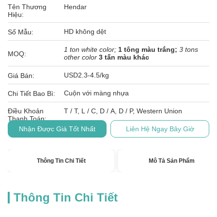
Tên Thương
Hendar
Hiệu:
HD không dệt
Số Mẫu:
1 ton white color;
1 tông màu trắng;
3 tons
MOQ:
other color
3 tấn màu khác
USD2.3-4.5/kg
Giá Bán:
Cuộn với màng nhựa
Chi Tiết Bao Bì:
Điều Khoản
T / T, L / C, D / A, D / P, Western Union
Thanh Toán:
Nhận Được Giá Tốt Nhất
Liên Hệ Ngay Bây Giờ
Thông Tin Chi Tiết
Mô Tả Sản Phẩm
Thông Tin Chi Tiết