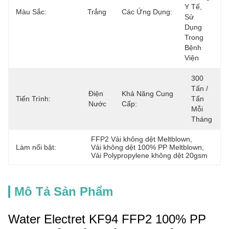
Y Tế, 
Màu Sắc:
Trắng
Các Ứng Dụng:
Sử 
Dụng 
Trong 
Bệnh 
Viện
300 
Tấn / 
Điện 
Khả Năng Cung
Tiến Trình:
Tấn 
Nước
Cấp:
Mỗi 
Tháng
FFP2 Vải không dệt Meltblown
, 
Làm nổi bật:
Vải không dệt 100% PP Meltblown
, 
Vải Polypropylene không dệt 20gsm
Mô Tả Sản Phẩm
Water Electret KF94 FFP2 100% PP